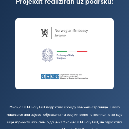
Projekat realiziran uz podršku:
Мисија ОЕБС-а у БиХ подржала израду ове wеб-странице. Свако
мишљење или изјава, објављени на овој интернет страници, а за које
није изричито назначено да је из Мисије ОЕБС-а у БиХ, не одражава