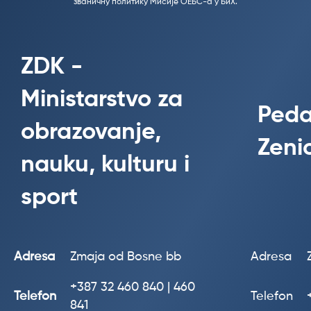
званичну политику Мисије ОЕБС-а у БиХ.
ZDK -
Ministarstvo za
Peda
obrazovanje,
Zeni
nauku, kulturu i
sport
Adresa
Zmaja od Bosne bb
Adresa
+387
32 460 840 | 460
Telefon
Telefon
841