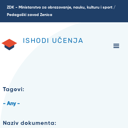
Skip
ZDK - Ministarstvo za obrazovanje, nauku, kulturu i sport /
to
Pedagoški zavod Zenica
main
content
ISHODI UČENJA
Tagovi:
- Any -
Naziv dokumenta: