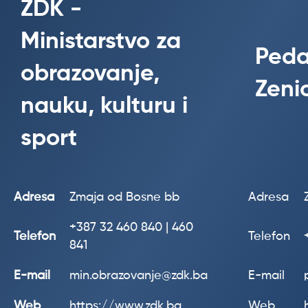
ZDK -
Ministarstvo za
Peda
obrazovanje,
Zeni
nauku, kulturu i
sport
Adresa
Zmaja od Bosne bb
Adresa
+387
32 460 840 | 460
Telefon
Telefon
841
E-mail
min.obrazovanje@zdk.ba
E-mail
Web
https://www.zdk.ba
Web