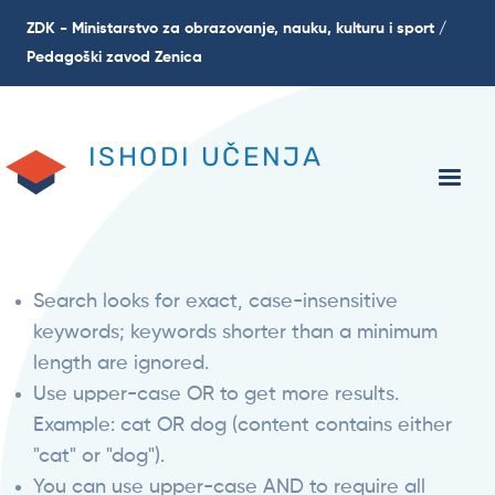
Skoči
ZDK - Ministarstvo za obrazovanje, nauku, kulturu i sport /
na
Pedagoški zavod Zenica
glavni
sadržaj
ISHODI UČENJA
Search looks for exact, case-insensitive
keywords; keywords shorter than a minimum
length are ignored.
Use upper-case OR to get more results.
Example: cat OR dog (content contains either
"cat" or "dog").
You can use upper-case AND to require all