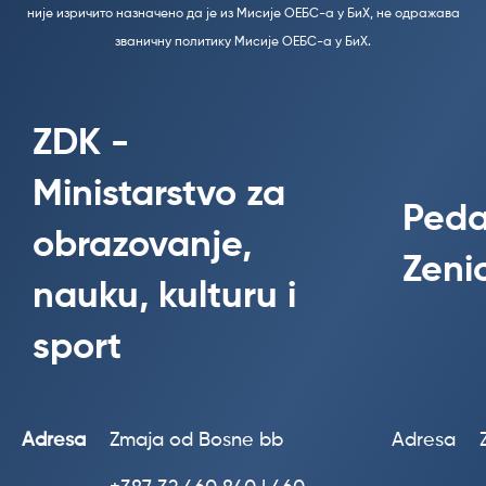
није изричито назначено да је из Мисије ОЕБС-а у БиХ, не одражава
званичну политику Мисије ОЕБС-а у БиХ.
ZDK -
Ministarstvo za
Peda
obrazovanje,
Zeni
nauku, kulturu i
sport
Adresa
Zmaja od Bosne bb
Adresa