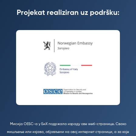
Projekat realiziran uz podršku:
Мисија ОЕБС-а у БиХ подржала израду ове wеб-странице. Свако
мишљење или изјава, објављени на овој интернет страници, а за које