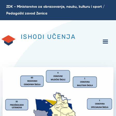
Skip
ZDK - Ministarstvo za obrazovanje, nauku, kulturu i sport /
to
Pedagoški zavod Zenica
main
content
ISHODI UČENJA
Slika