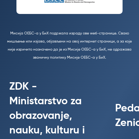
Мисија ОЕБС-а у БиХ подржала израду ове wеб-странице. Свако
мишљење или изјава, објављени на овој интернет страници, а за које
није изричито назначено да је из Мисије ОЕБС-а у БиХ, не одражава
званичну политику Мисије ОЕБС-а у БиХ.
ZDK -
Ministarstvo za
Peda
obrazovanje,
Zeni
nauku, kulturu i