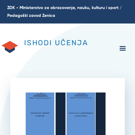
Skip
ZDK - Ministarstvo za obrazovanje, nauku, kulturu i sport /
to
Pedagoški zavod Zenica
main
content
ISHODI UČENJA