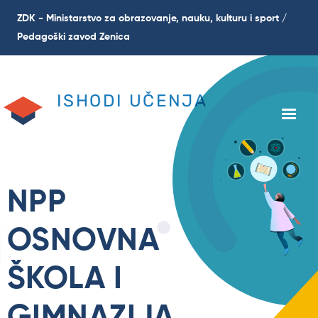
Skoči
ZDK - Ministarstvo za obrazovanje, nauku, kulturu i sport /
na
Pedagoški zavod Zenica
glavni
sadržaj
ISHODI UČENJA
NPP
OSNOVNA
ŠKOLA I
GIMNAZIJA