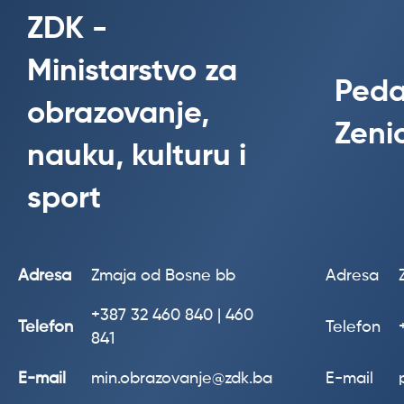
ZDK -
Ministarstvo za
Peda
obrazovanje,
Zeni
nauku, kulturu i
sport
Adresa
Zmaja od Bosne bb
Adresa
+387
32 460 840 | 460
Telefon
Telefon
841
E-mail
min.obrazovanje@zdk.ba
E-mail