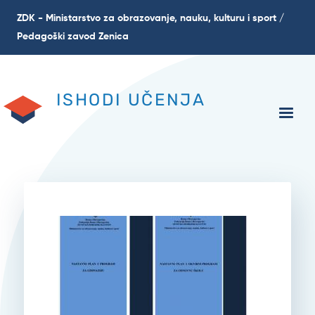
Skoči
ZDK - Ministarstvo za obrazovanje, nauku, kulturu i sport /
na
Pedagoški zavod Zenica
glavni
sadržaj
ISHODI UČENJA